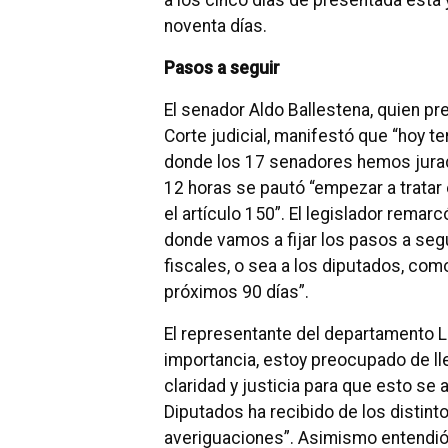
a los cinco días de presentada ésta y
noventa días.
Pasos a seguir
El senador Aldo Ballestena, quien p
Corte judicial, manifestó que “hoy t
donde los 17 senadores hemos jurad
12 horas se pautó “empezar a tratar
el artículo 150”. El legislador rema
donde vamos a fijar los pasos a segu
fiscales, o sea a los diputados, como
próximos 90 días”.
El representante del departamento 
importancia, estoy preocupado de ll
claridad y justicia para que esto s
Diputados ha recibido de los disti
averiguaciones”. Asimismo entendió