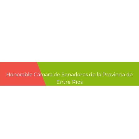
Honorable Cámara de Senadores de la Provincia de
Entre Ríos
Casa de Gobierno
G.F. de La Puente 220
Paraná - Entre Rios
prensa@senadoer.gob.ar
webmail
recibo digital
formularios