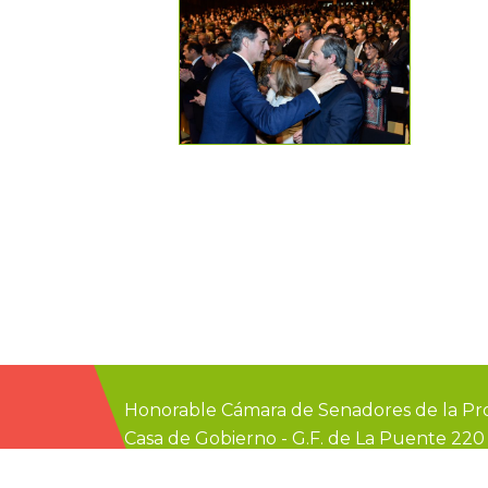
Honorable Cámara de Senadores de la Pro
Casa de Gobierno
-
G.F. de La Puente 22
prensa@senadoer.gob.ar