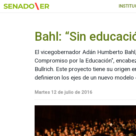
Ir al menú principal
INSTITU
Bahl: “Sin educac
El vicegobernador Adán Humberto Bahl, 
Compromiso por la Educación", encabeza
Bullrich. Este proyecto tiene su origen
definieron los ejes de un nuevo modelo 
Martes 12 de julio de 2016