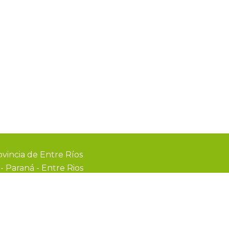
vincia de Entre Ríos
0
-
Paraná - Entre Rios
webmail
recibo digital
formularios