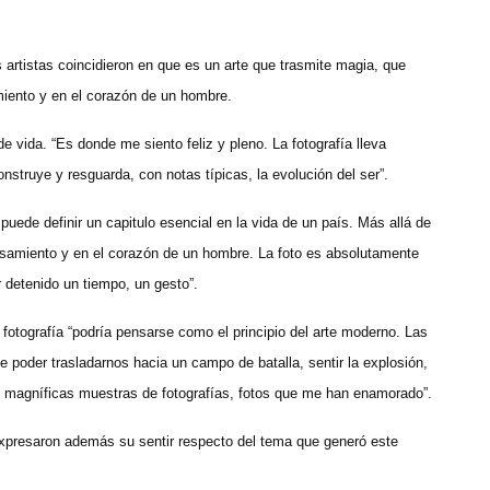
es artistas coincidieron en que es un arte que trasmite magia, que
iento y en el corazón de un hombre.
e vida. “Es donde me siento feliz y pleno. La fotografía lleva
construye y resguarda, con notas típicas, la evolución del ser”.
uede definir un capitulo esencial en la vida de un país. Más allá de
pensamiento y en el corazón de un hombre. La foto es absolutamente
r detenido un tiempo, un gesto”.
la fotografía “podría pensarse como el principio del arte moderno. Las
e poder trasladarnos hacia un campo de batalla, sentir la explosión,
 y magníficas muestras de fotografías, fotos que me han enamorado”.
expresaron además su sentir respecto del tema que generó este