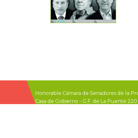
Honorable Cámara de Senadores de la Pro
Casa de Gobierno
-
G.F. de La Puente 22
prensa@senadoer.gob.ar