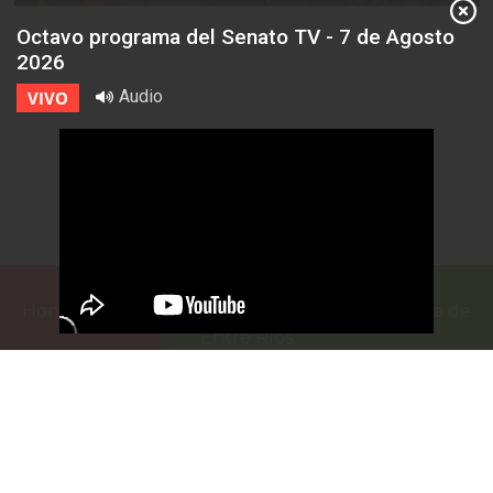
Octavo programa del Senato TV - 7 de Agosto
2026
Audio
VIVO
Honorable Cámara de Senadores de la Provincia de
Entre Ríos
Casa de Gobierno
G.F. de La Puente 220
Paraná - Entre Rios
prensa@senadoer.gob.ar