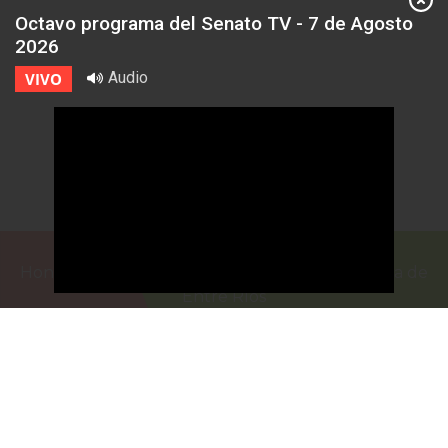
Octavo programa del Senato TV - 7 de Agosto
2026
Audio
VIVO
Honorable Cámara de Senadores de la Provincia de
Entre Ríos
Casa de Gobierno
G.F. de La Puente 220
Paraná - Entre Rios
prensa@senadoer.gob.ar