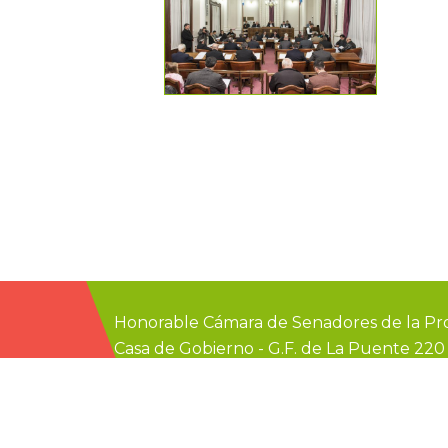
Honorable Cámara de Senadores de la Pro
Casa de Gobierno
-
G.F. de La Puente 22
prensa@senadoer.gob.ar