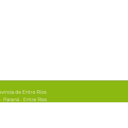
vincia de Entre Ríos
0
-
Paraná - Entre Rios
webmail
recibo digital
formularios