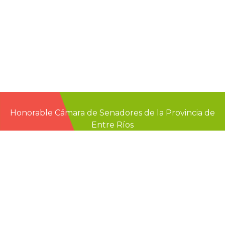
Honorable Cámara de Senadores de la Provincia de
Entre Ríos
Casa de Gobierno
G.F. de La Puente 220
Paraná - Entre Rios
prensa@senadoer.gob.ar
webmail
recibo digital
formularios