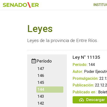
Ir al menú principal
INSTITU
Leyes
Leyes de la provincia de Entre Ríos.
Ley N° 11135
Período
Período:
144
147
Autor:
Poder Ejecuti
146
Promulgación:
22.1
145
Publicación:
22.12.
144
Publicado en :
Bolet
143
Descargar
142