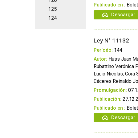
126
Publicado en :
Bolet
125
Descargar
124
Ley N° 11132
Período:
144
Autor:
Huss Juan Ma
Rubattino Verónica P
Lucio Nicolás, Cora S
Cáceres Reinaldo Jo
Promulgación:
07.1
Publicación:
27.12.
Publicado en :
Bolet
Descargar