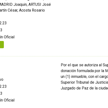
 MADRID Joaquin, ARTUSI José
rtín César, Acosta Rosario
2.23
23
ín Oficial
Por el que se autoriza al Su
donación formulada por la Mu
un (1) inmueble, con el carg
vo
Superior Tribunal de Justici
2.23
Juzgado de Paz de la ciudad
23
ín Oficial