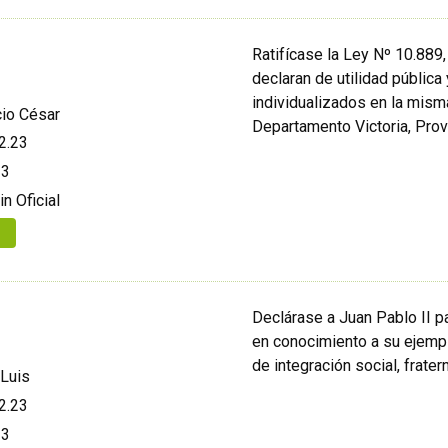
Ratifícase la Ley Nº 10.889, 
declaran de utilidad pública
individualizados en la misma
io César
Departamento Victoria, Provi
2.23
23
in Oficial
Declárase a Juan Pablo II pa
en conocimiento a su ejemp
de integración social, frater
Luis
2.23
23