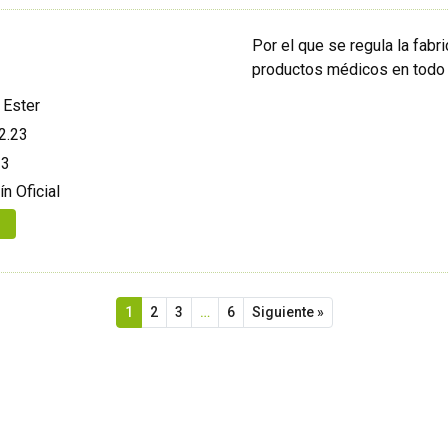
Por el que se regula la fabr
productos médicos en todo el
 Ester
2.23
23
ín Oficial
1
2
3
…
6
Siguiente »