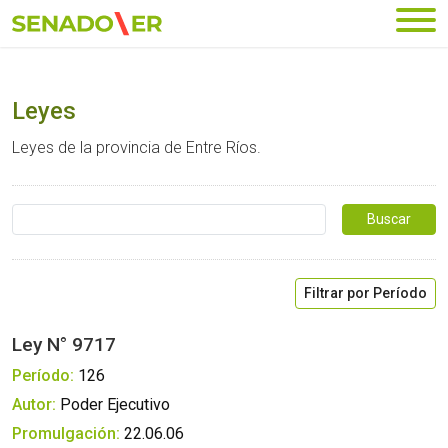
Ir al menú principal
Leyes
Leyes de la provincia de Entre Ríos.
Buscar …
Filtrar por Período
Ley N° 9717
Período:
126
Autor:
Poder Ejecutivo
Promulgación:
22.06.06