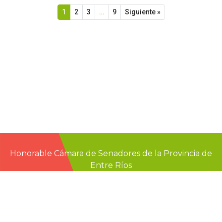
1
2
3
…
9
Siguiente »
Honorable Cámara de Senadores de la Provincia de
Entre Ríos
Casa de Gobierno
G.F. de La Puente 220
Paraná - Entre Rios
prensa@senadoer.gob.ar