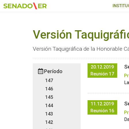
Ir al menú principal
INSTITU
Versión Taquigráfi
Versión Taquigráfica de la Honorable C
S
20.12.2019
Período
Reunión 17
Pr
147
La
146
145
S
11.12.2019
144
Reunión 16
Pr
143
Da
142