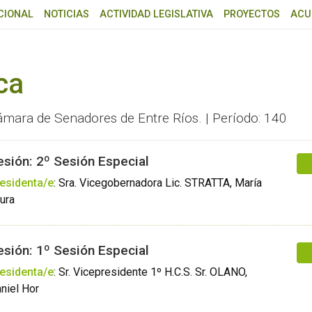
CIONAL
NOTICIAS
ACTIVIDAD LEGISLATIVA
PROYECTOS
ACU
ca
ámara de Senadores de Entre Ríos. | Período: 140
esión: 2º Sesión Especial
esidenta/e
:
Sra. Vicegobernadora Lic. STRATTA, María
ura
esión: 1º Sesión Especial
esidenta/e
:
Sr. Vicepresidente 1º H.C.S. Sr. OLANO,
niel Hor